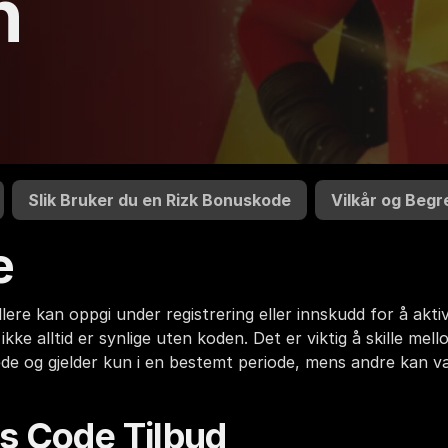
n
Slik Bruker du en Rizk Bonuskode
Vilkår og Begr
e
re kan oppgi under registrering eller innskudd for å akti
ikke alltid er synlige uten koden. Det er viktig å skille 
e og gjelder kun i en bestemt periode, mens andre kan vær
us Code Tilbud