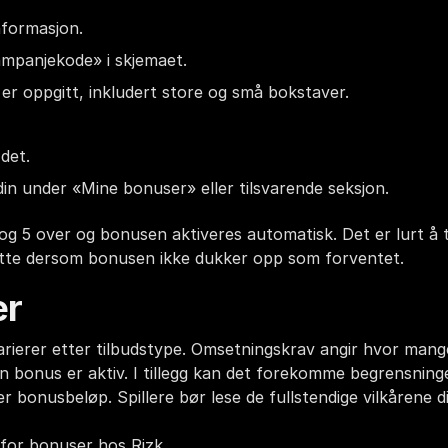
nformasjon.
ampanjekode» i skjemaet.
 er oppgitt, inkludert store og små bokstaver.
det.
in under «Mine bonuser» eller tilsvarende seksjon.
4 og 5 over og bonusen aktiveres automatisk. Det er lurt 
øtte dersom bonusen ikke dukker opp som forventet.
er
varierer etter tilbudstype. Omsetningskrav angir hvor ma
bonus er aktiv. I tillegg kan det forekomme begrensninger
bonusbeløp. Spillere bør lese de fullstendige vilkårene di
 for bonuser hos Rizk.