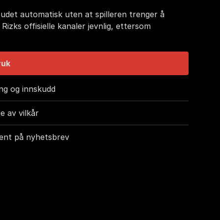
ilbudet automatisk uten at spilleren trenger å
Rizks offisielle kanaler jevnlig, ettersom
ruk
ing og innskudd
e av vilkår
nt på nyhetsbrev