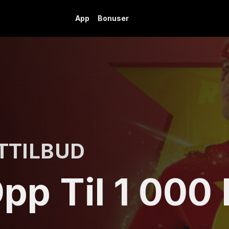
App
Bonuser
TTILBUD
pp Til 1 000 