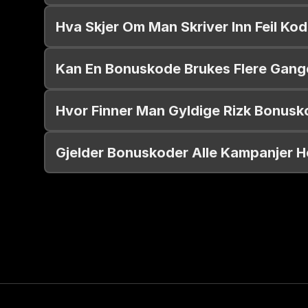
Hva Skjer Om Man Skriver Inn Feil Ko
Kan En Bonuskode Brukes Flere Gang
Hvor Finner Man Gyldige Rizk Bonusk
Gjelder Bonuskoder Alle Kampanjer H