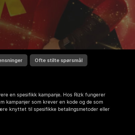
ensninger
Ofte stilte spørsmål
vere en spesifikk kampanje. Hos Rizk fungerer
mellom kampanjer som krever en kode og de som
e knyttet til spesifikke betalingsmetoder eller